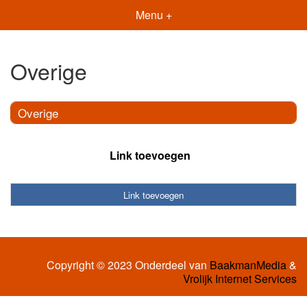
Menu +
Overige
Overige
Link toevoegen
Link toevoegen
Copyright © 2023 Onderdeel van
BaakmanMedia
&
Vrolijk Internet Services